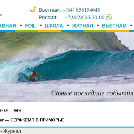
+(84) 858194646
Вьетнам:
ме
+7(902)506-20-00
Россия:
АВНАЯ
FOIL
ШКОЛА
ЖУРНАЛ
ВЬЕТНАМ
Самые последние события
вная
→
Теги
ег — СЕРФКЕМП В ПРИМОРЬЕ
Журнал