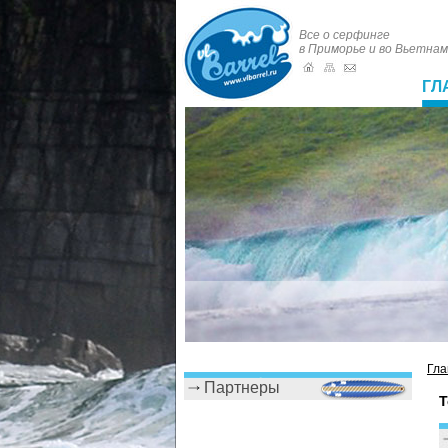
Все о серфинге
в Приморье и во Вьетна
ГЛ
Гла
Партнеры
Т