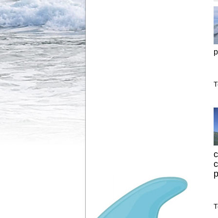
р
Т
с
Т