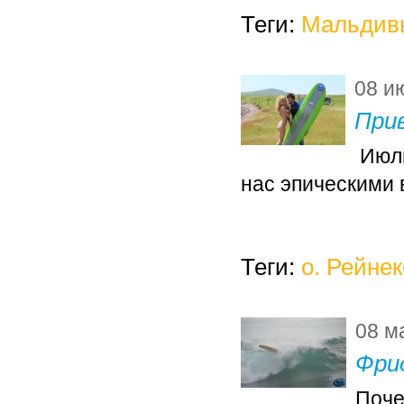
Теги:
Мальдив
08 и
При
Июль
нас эпическими
Теги:
о. Рейнек
08 м
Фри
Поче