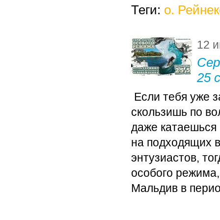
Теги:
о. Рейнек
12 
Сер
25 
Если тебя уже з
скользишь по во
даже катаешься 
на подходящих в
энтузиастов, то
особого режима,
Мальдив в период