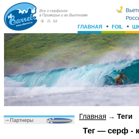
Вьет
Все о серфинге
в Приморье и во Вьетнаме
Росс
ГЛАВНАЯ
FOIL
Ш
Главная
→
Теги
Партнеры
Тег — серф - 