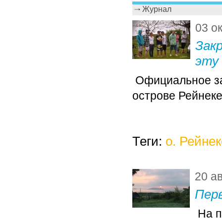
Журнал
03 о
Зак
эту 
Официальное зак
острове Рейнеке.
Теги:
о. Рейнек
20 а
Перв
На п