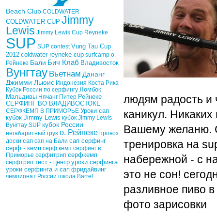
Beach Club
COLDWATER
Jimmy
COLDWATER CUP
Lewis
Jimmy Lewis Cup
Reyneke
SUP
Vung Tau Cup
SUP contest
2012
coldwater reyneke cup
surfcamp о.
Бич Клаб
Бали
Рейнеке
Владивосток
Вунгтау
Вьетнам
Дананг
Джимми Льюис
Индонезия
Коста Рика
Кубок России по серфингу
Ломбок
Рейнеке
Мальдивы
Нячанг
Питер
людям радость и 
СЕРФИНГ ВО ВЛАДИВОСТОКЕ
Уроки сап
СЕРФКЕМП В ПРИМОРЬЕ
каникул. Никаких 
кубок Jimmy Lewis
кубок Jimmy Lewis
кубок России
Вунгтау SUP
Вашему желаню. С
о. Рейнеке
негабаритный груз
провоз
сап
доски
сап на Бали
сап серфинг
тренировка на su
серф - кемп
серф кемп
серфинг в
Приморье
серфитрип
серфкемп
набережной - с н
тест - центр
уроки серфинга
серфтрип
фридайвинг
уроки серфинга и сап
это не сон! сего
чемпионат России
школа Barrel
разливное пиво в
фото зарисовки