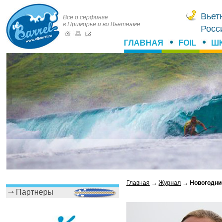
Вьет
Все о серфинге
в Приморье и во Вьетнаме
Росс
ГЛАВНАЯ
FOIL
Ш
Главная
→
Журнал
→
Новогодни
Партнеры