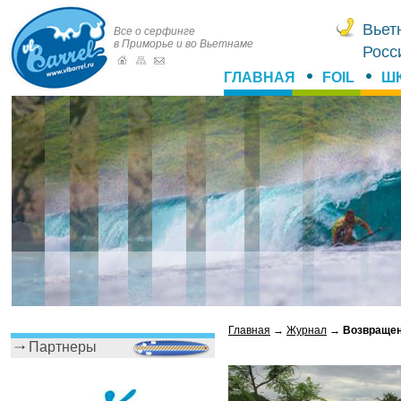
Вьет
Все о серфинге
в Приморье и во Вьетнаме
Росс
ГЛАВНАЯ
FOIL
Ш
Главная
→
Журнал
→
Возвращен
Партнеры