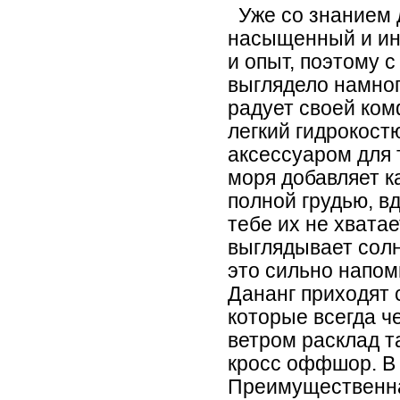
Уже со знанием д
насыщенный и инт
и опыт, поэтому с
выглядело намног
радует своей ком
легкий гидрокост
аксессуаром для 
моря добавляет к
полной грудью, в
тебе их не хватае
выглядывает солн
это сильно напом
Дананг приходят 
которые всегда ч
ветром расклад та
кросс оффшор. В 
Преимущественна