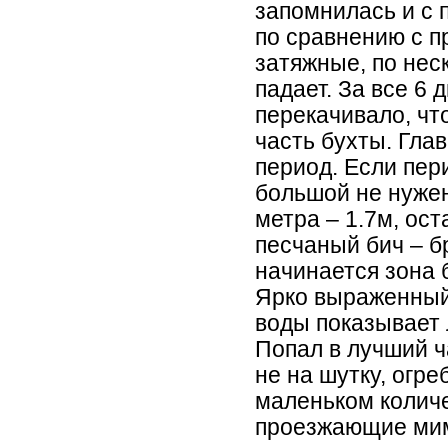
запомнилась и с 
по сравнению с п
затяжные, по нес
падает. За все 6
перекачивало, чт
часть бухты. Глав
период. Если пери
большой не нужен
метра – 1.7м, ос
песчаный бич – бр
начинается зона 
Ярко выраженный 
воды показывает 
Попал в лучший ч
не на шутку, огр
маленьком количес
проезжающие мим