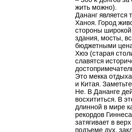
жить можно).
Дананг является 
Ханоя. Город жив
стороны широкой 
здания, мосты, в
бюджетными ценам
Хюэ (старая стол
славятся историч
достопримечател
Это мекка отдыха
и Китая. Заметьте
Не. В Дананге де
восхититься. В э
длинной в мире к
рекордов Гиннеса
затягивает в верх
подъеме дух, зак