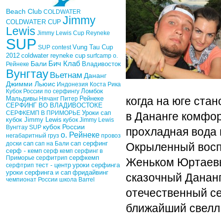
Beach Club
COLDWATER
Jimmy
COLDWATER CUP
Lewis
Jimmy Lewis Cup
Reyneke
SUP
Vung Tau Cup
SUP contest
2012
coldwater reyneke cup
surfcamp о.
Бич Клаб
Бали
Рейнеке
Владивосток
Вунгтау
Вьетнам
Дананг
Джимми Льюис
Индонезия
Коста Рика
Кубок России по серфингу
Ломбок
Рейнеке
Мальдивы
Нячанг
Питер
когда на юге стан
СЕРФИНГ ВО ВЛАДИВОСТОКЕ
Уроки сап
СЕРФКЕМП В ПРИМОРЬЕ
в Дананге комфор
кубок Jimmy Lewis
кубок Jimmy Lewis
кубок России
Вунгтау SUP
прохладная вода 
о. Рейнеке
негабаритный груз
провоз
сап
доски
сап на Бали
сап серфинг
Окрыленный восп
серф - кемп
серф кемп
серфинг в
Приморье
серфитрип
серфкемп
Женьком Юртаевы
тест - центр
уроки серфинга
серфтрип
фридайвинг
уроки серфинга и сап
сказочный Дананг
чемпионат России
школа Barrel
отечественный се
ближайший свелл