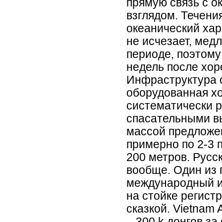
прямую связь с о
взглядом. Течени
океанический хар
не исчезает, мед
периоде, поэтому
недель после хо
Инфраструктура о
оборудованная х
систематически 
спасательными вы
массой предложе
примерно по 2-3
200 метров. Русск
вообще. Один из 
международный и 
на стойке регистр
сказкой. Vietnam 
– 300 k донгов за