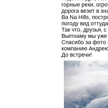
горные реки, огр
дорога везет в з
Ba Na Hills, пос
погоду вид оттуд
Так что, друзья,
Вьетнаму мы уже
Спасибо за фото
компанию Андрею
До встречи!