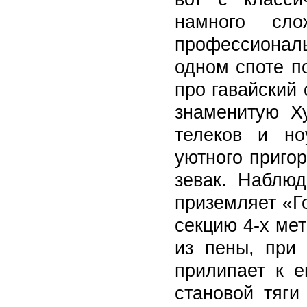
намного сло
профессиона
одном споте п
про гавайский 
знаменитую Ху
телеков и но
уютного приго
зевак. Наблюд
приземляет «Г
секцию 4-х ме
из пены, при
прилипает к е
становой тяги