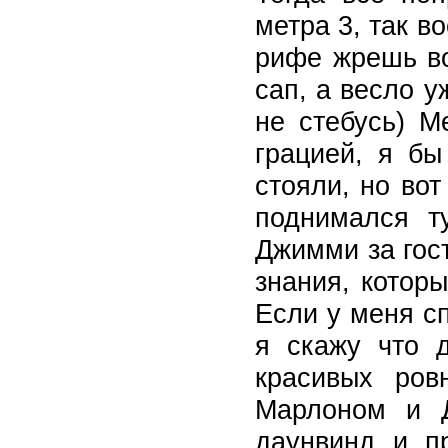
метра 3, так в
рифе жрешь во
сап, а весло 
не стебусь) М
грацией, я б
стояли, но вот
поднимался 
Джимми за гост
знания, котор
Если у меня сп
я скажу что 
красивых ров
Марлоном и Д
даунвинд и п