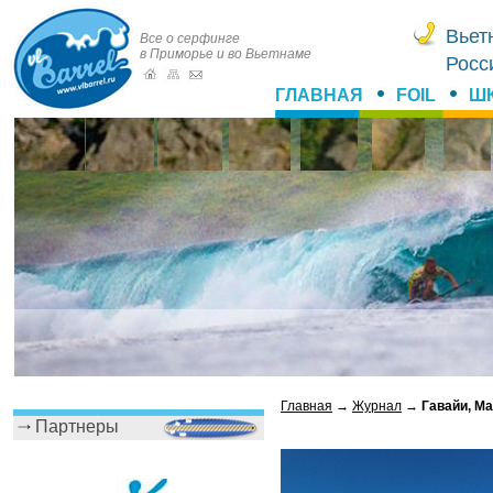
Вьет
Все о серфинге
в Приморье и во Вьетнаме
Росс
ГЛАВНАЯ
FOIL
Ш
Главная
→
Журнал
→
Гавайи, Ма
Партнеры