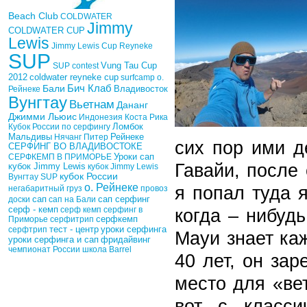
Beach Club
COLDWATER
Jimmy
COLDWATER CUP
Lewis
Jimmy Lewis Cup
Reyneke
SUP
Vung Tau Cup
SUP contest
2012
coldwater reyneke cup
surfcamp о.
Бич Клаб
Бали
Рейнеке
Владивосток
Вунгтау
Вьетнам
Дананг
Джимми Льюис
Индонезия
Коста Рика
Кубок России по серфингу
Ломбок
Рейнеке
Мальдивы
Нячанг
Питер
сих пор ими д
СЕРФИНГ ВО ВЛАДИВОСТОКЕ
Уроки сап
СЕРФКЕМП В ПРИМОРЬЕ
Гавайи, после
кубок Jimmy Lewis
кубок Jimmy Lewis
кубок России
Вунгтау SUP
о. Рейнеке
я попал туда 
негабаритный груз
провоз
сап
доски
сап на Бали
сап серфинг
серф - кемп
серф кемп
серфинг в
когда – нибуд
Приморье
серфитрип
серфкемп
тест - центр
уроки серфинга
серфтрип
Мауи знает ка
фридайвинг
уроки серфинга и сап
чемпионат России
школа Barrel
40 лет, он за
место для «ве
вот с класси