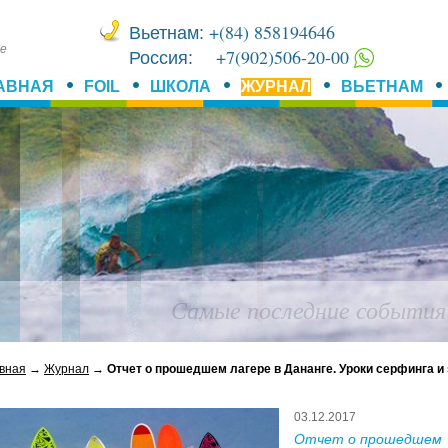
+(84) 858194646
Вьетнам:
ме
+7(902)506-20-00
Россия:
АВНАЯ
FOIL
ШКОЛА
ЖУРНАЛ
ВЬЕТНАМ
В Приморье есть волн
вная
→
Журнал
→
Отчет о прошедшем лагере в Дананге. Уроки серфинга и
03.12.2017
Отчет о прошедшем