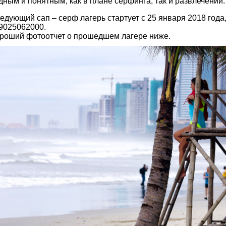
дным и понятным, как в плане серфинга, так и развлечений.
едующий сап – серф лагерь стартует с 25 января 2018 года,
9025062000.
роший фотоотчет о прошедшем лагере ниже.