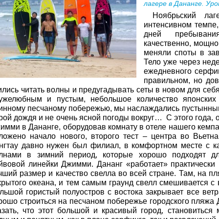
лагере в Дананге. Уро
Ноябрьский лаг
интенсивном темпе, 
дней пребывани
качественно, мощно
меняли споты в зав
Тело уже через нед
ежедневного серфин
правильном, но дов
ились читать волны и предугадывать сеты в новом для себя
ужелюбным и пустым, небольшое количество японских
инному песчаному побережью, мы наслаждались пустынным
рой дождя и не очень ясной погоды вокруг… С этого года, 
имми в Дананге, оборудовав комнату в отеле нашего кемпа
ложено начало нового, второго тест – центра во Вьетн
нгтау давно нужен был филиал, в комфортном месте с 
лнами в зимний период, которые хорошо подходят дл
йвовой линейки Джимми. Дананг «работает» практически 
чший размер и качество свелла во всей стране. Там, на п
крытого океана, и тем самым граунд свелл смешивается с 
льшой гористый полуостров с востока закрывает все вет
рошо строиться на песчаном побережье городского пляжа 
азать, что этот большой и красивый город, становиться