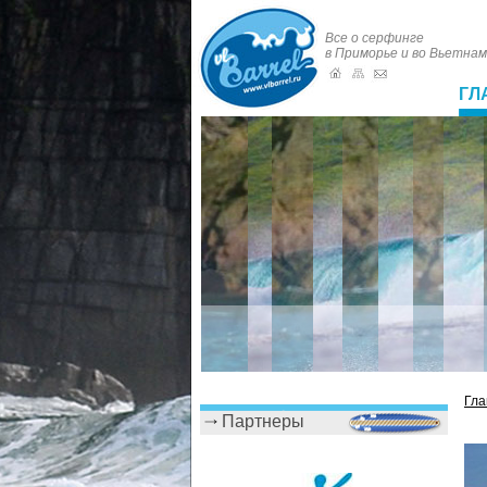
Все о серфинге
в Приморье и во Вьетна
ГЛ
Гла
Партнеры