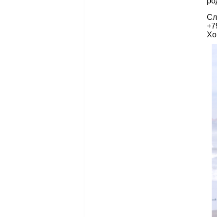
ро
Сл
+7
Хо