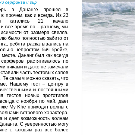
ки серфинга и sup
ерь в Дананге прошел в
в прочем, как и всегда. Из 23
я катались 21, качало
 и все время по – разному, мы
исимости от размера свелла.
елю было полностью забито от
га, ребята раскатывались на
ольно непростом бич брейке,
 месте. Дананг был как всегда
 серферов растягивалось по
и пиками и даже не замечали
оставили часть тестовых сапов
. Те самым можно сказать, что
аме. Нашему тест – центру в
качественными и постоянными
я тестов новых прототипов
всегда с ноября по май, дает
ляже My Khe приходят волны с
волнами ветрового характера.
ра и дает возможность волнам
Дананга. С уверенностью могу
 мне с каждым раз все более