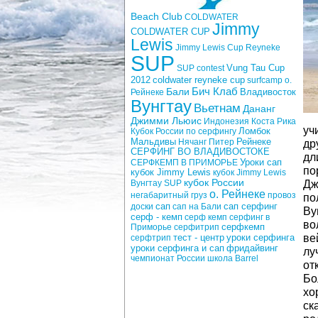
Beach Club
COLDWATER
Jimmy
COLDWATER CUP
Lewis
Jimmy Lewis Cup
Reyneke
SUP
Vung Tau Cup
SUP contest
2012
coldwater reyneke cup
surfcamp о.
Бич Клаб
Бали
Рейнеке
Владивосток
Вунгтау
Вьетнам
Дананг
Джимми Льюис
Индонезия
Коста Рика
уч
Кубок России по серфингу
Ломбок
Рейнеке
Мальдивы
Нячанг
Питер
др
СЕРФИНГ ВО ВЛАДИВОСТОКЕ
дл
Уроки сап
СЕРФКЕМП В ПРИМОРЬЕ
по
кубок Jimmy Lewis
кубок Jimmy Lewis
кубок России
Вунгтау SUP
Дж
о. Рейнеке
негабаритный груз
провоз
по
сап
доски
сап на Бали
сап серфинг
Ву
серф - кемп
серф кемп
серфинг в
во
Приморье
серфитрип
серфкемп
тест - центр
уроки серфинга
ве
серфтрип
фридайвинг
уроки серфинга и сап
лу
чемпионат России
школа Barrel
от
Бо
хо
ск