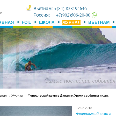
+(84) 858194646
Вьетнам:
ме
+7(902)506-20-00
Россия:
АВНАЯ
FOIL
ШКОЛА
ЖУРНАЛ
ВЬЕТНАМ
В Приморье есть волн
вная
→
Журнал
→
Февральский кемп в Дананге. Уроки серфинга и сап.
12.02.2018
Февральский кемп в