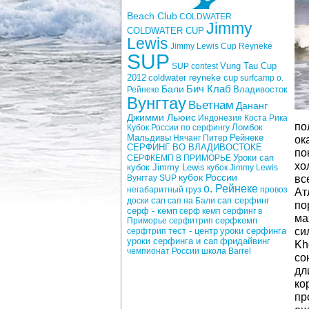
Beach Club
COLDWATER
Jimmy
COLDWATER CUP
Lewis
Jimmy Lewis Cup
Reyneke
SUP
Vung Tau Cup
SUP contest
2012
coldwater reyneke cup
surfcamp о.
Бич Клаб
Бали
Рейнеке
Владивосток
Вунгтау
Вьетнам
Дананг
Джимми Льюис
Индонезия
Коста Рика
по
Кубок России по серфингу
Ломбок
Рейнеке
Мальдивы
Нячанг
Питер
ок
СЕРФИНГ ВО ВЛАДИВОСТОКЕ
по
Уроки сап
СЕРФКЕМП В ПРИМОРЬЕ
хо
кубок Jimmy Lewis
кубок Jimmy Lewis
кубок России
Вунгтау SUP
вс
о. Рейнеке
негабаритный груз
провоз
Ат
сап
доски
сап на Бали
сап серфинг
по
серф - кемп
серф кемп
серфинг в
ма
Приморье
серфитрип
серфкемп
тест - центр
уроки серфинга
си
серфтрип
фридайвинг
уроки серфинга и сап
Kh
чемпионат России
школа Barrel
со
дл
ко
пр