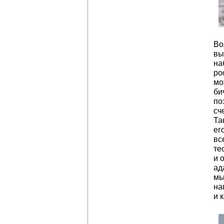
Во
вы
на
ро
мо
би
по
сч
Та
ег
вс
те
и 
ад
мы
на
и 