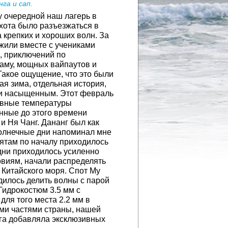
га и сап.
у очередной наш лагерь в
охота было разъезжаться в
 крепких и хороших волн. За
жили вместе с учениками
, приключений по
аму, мощных вайпаутов и
Такое ощущение, что это были
лая зима, отдельная история,
и насыщенным. Этот февраль
невные температуры
анные до этого времени
 Ня Чанг. Дананг был как
 солнечные дни напоминал мне
бятам по началу приходилось
дни приходилось усиленно
овиям, начали распределять
Китайского моря. Спот My
дилось делить волны с парой
Гидрокостюм 3.5 мм с
для того места 2.2 мм в
ыми частями страны, нашей
нга добавляла эксклюзивных