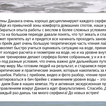
лны Дананга очень хорошо дисциплинируют каждого серфе
йдя из привычной зоны комфорта домашних спотов, наши уч
бираться опыта работы с веслом в более сложных условиях
ста на большом периоде давали понять, что тут зевать и сп
жет прилететь аут и придется все начинать проходить зано
ч брейк дает очень большую теоретическую часть чтения ла
зволяет быстро учиться оценивать ситуацию на воде, прини
ет холодно расчета и геометрии на воде, но и на уровне вну
кие тренировки делают серфера более собранным, у н и в е 
о под разные условия, что очень важно для дальнейших пу
ему миру. Мы готовим людей на результат, и стараемся пере
оретические и практические знания, которые накопились за
ошибок. Работа с прибоем, видео и фото разбор, чтение про
аптироваться в бич брейке с изменением уровня воды – это
 даем Вам в наших кемпах. Ну и активная экскурсионная 
правлениям вокруг Дананга идет факультативно. Спасибо, Дан
каждый раз даешь так много серфинга! До новых встреч!