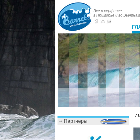
Все о серфинге
в Приморье и во Вьетна
ГЛ
Гла
Партнеры