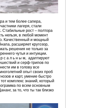
ра и тем более сапера,
астники лагеря, стали
. Стабильные рост – полтора
ать нельзя, в любой момент
во. Качественный и мощный
йнапа, расширяет кругозор,
мать решения не только за
треннего чутья и интуиции.
р с а л ь н ы м, адаптируют
тешествий и серф-трипов по
нести им в голову все
 многолетний опыт своих проб
гнозов и карт, умение быстро
 тот комплекс знаний, который
программа по всем основным
анг, за то, что ты так близко