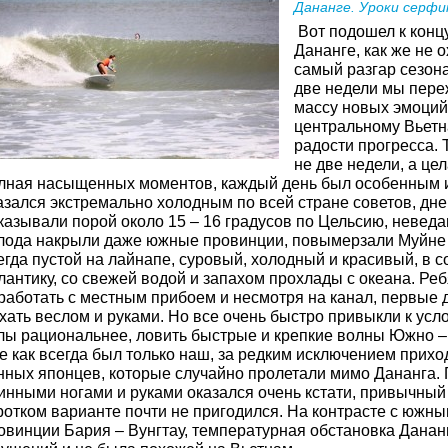
Дананге. Уроки серфин
Вот подошел к конц
Дананге, как же не 
самый разгар сезона
две недели мы пере
массу новых эмоций
центральному Вьетн
радости прогресса. 
не две недели, а це
лная насыщенных моментов, каждый день был особенным 
азался экстремально холодным по всей стране советов, д
казывали порой около 15 – 16 градусов по Цельсию, невед
лода накрыли даже южные провинции, повымерзали Муйне и
егда пустой на лайнапе, суровый, холодный и красивый, в
лантику, со свежей водой и запахом прохлады с океана. Ре
работать с местным прибоем и несмотря на канал, первые 
хать веслом и руками. Но все очень быстро привыкли к усл
лы рациональнее, ловить быстрые и крепкие волны Южно – 
e как всегда был только наш, за редким исключением прихо
нных японцев, которые случайно пролетали мимо Дананга. 
инными ногами и руками оказался очень кстати, привычный 
ротком варианте почти не пригодился. На контрасте с южн
овинции Бария – Вунгтау, температурная обстановка Дана