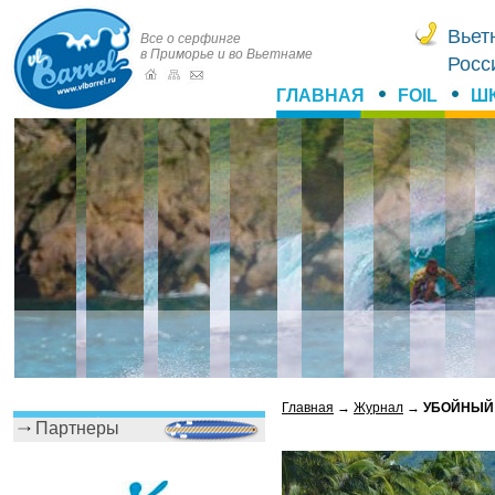
Вьет
Все о серфинге
в Приморье и во Вьетнаме
Росс
ГЛАВНАЯ
FOIL
Ш
Главная
→
Журнал
→
УБОЙНЫЙ
Партнеры