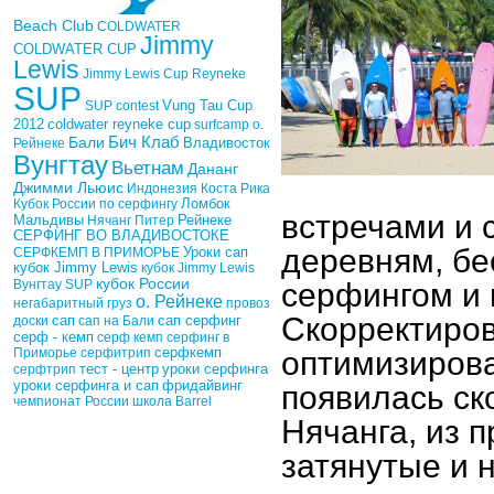
Beach Club
COLDWATER
Jimmy
COLDWATER CUP
Lewis
Jimmy Lewis Cup
Reyneke
SUP
Vung Tau Cup
SUP contest
2012
coldwater reyneke cup
surfcamp о.
Бич Клаб
Бали
Рейнеке
Владивосток
Вунгтау
Вьетнам
Дананг
Джимми Льюис
Индонезия
Коста Рика
Кубок России по серфингу
Ломбок
встречами и 
Рейнеке
Мальдивы
Нячанг
Питер
СЕРФИНГ ВО ВЛАДИВОСТОКЕ
деревням, бе
Уроки сап
СЕРФКЕМП В ПРИМОРЬЕ
кубок Jimmy Lewis
кубок Jimmy Lewis
кубок России
Вунгтау SUP
серфингом и 
о. Рейнеке
негабаритный груз
провоз
Скорректиров
сап
доски
сап на Бали
сап серфинг
серф - кемп
серф кемп
серфинг в
Приморье
серфитрип
серфкемп
оптимизирова
тест - центр
уроки серфинга
серфтрип
фридайвинг
уроки серфинга и сап
появилась ск
чемпионат России
школа Barrel
Нячанга, из 
затянутые и 